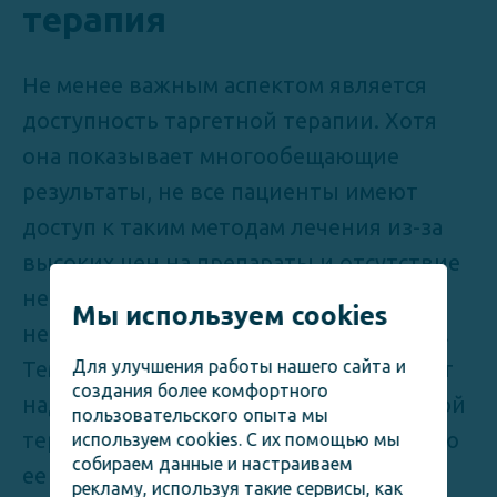
терапия
Не менее важным аспектом является
доступность таргетной терапии. Хотя
она показывает многообещающие
результаты, не все пациенты имеют
доступ к таким методам лечения из-за
высоких цен на препараты и отсутствие
необходимого оборудования в
Мы используем cookies
некоторых медицинских учреждениях.
Для улучшения работы нашего сайта и
Тем не менее, многие страны работают
создания более комфортного
над улучшением доступности таргетной
пользовательского опыта мы
терапии, что способствует расширению
используем cookies. С их помощью мы
собираем данные и настраиваем
ее применения и в конечном итоге
рекламу, используя такие сервисы, как