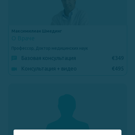
Максимилиан Шмединг
О Враче
Профессор, Доктор медицинских наук
Базовая консультация
€349
Консультация + видео
€495