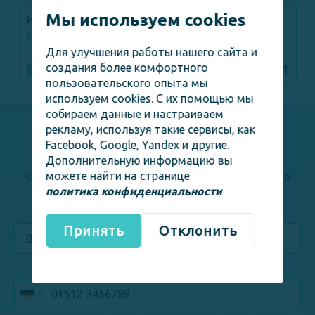
Мы используем cookies
Индивидуальный подбор врача
О Враче
Для улучшения работы нашего сайта и
создания более комфортного
Базовая консультация
€1
пользовательского опыта мы
используем cookies. С их помощью мы
собираем данные и настраиваем
рекламу, используя такие сервисы, как
Не нашли нужного врача?
Facebook, Google, Yandex и другие.
Дополнительную информацию вы
можете найти на странице
Свяжитесь с нами - мы подберём Вам подходящего
политика конфиденциальности
специалиста!
Принять
Отклонить