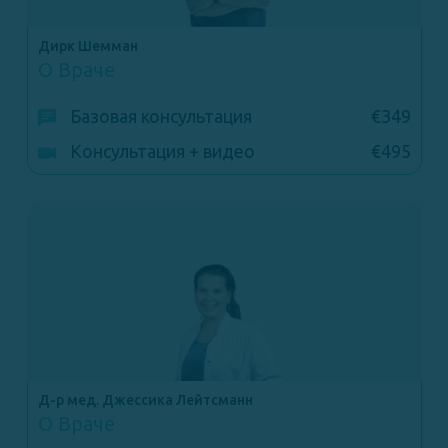
Дирк Шемман
О Враче
Базовая консультация
€349
Консультация + видео
€495
Д-р мед. Джессика Лейтсманн
О Враче