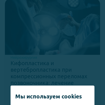
Нейрохирургия
Кифопластика и
вертебропластика при
компрессионных переломах
позвоночника: лечение
остеопоротических и
травматических переломов с
Мы используем cookies
цементной аугментацией